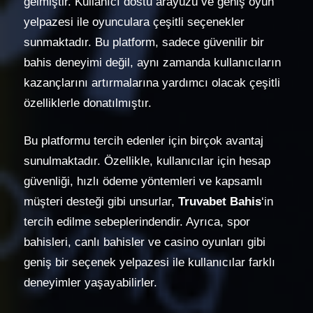
gelmiştir. Kullanıcı dostu arayüzü ve geniş oyun
yelpazesi ile oyunculara çeşitli seçenekler
sunmaktadır. Bu platform, sadece güvenilir bir
bahis deneyimi değil, aynı zamanda kullanıcıların
kazançlarını artırmalarına yardımcı olacak çeşitli
özelliklerle donatılmıştır.
Bu platformu tercih edenler için birçok avantaj
sunulmaktadır. Özellikle, kullanıcılar için hesap
güvenliği, hızlı ödeme yöntemleri ve kapsamlı
müşteri desteği gibi unsurlar,
Truvabet Bahis
‘in
tercih edilme sebeplerindendir. Ayrıca, spor
bahisleri, canlı bahisler ve casino oyunları gibi
geniş bir seçenek yelpazesi ile kullanıcılar farklı
deneyimler yaşayabilirler.