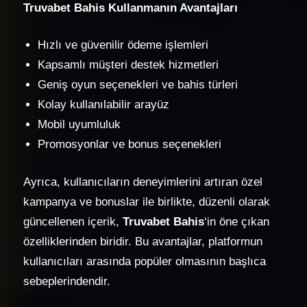
Truvabet Bahis Kullanmanın Avantajları
Hızlı ve güvenilir ödeme işlemleri
Kapsamlı müşteri destek hizmetleri
Geniş oyun seçenekleri ve bahis türleri
Kolay kullanılabilir arayüz
Mobil uyumluluk
Promosyonlar ve bonus seçenekleri
Ayrıca, kullanıcıların deneyimlerini artıran özel
kampanya ve bonuslar ile birlikte, düzenli olarak
güncellenen içerik,
Truvabet Bahis
‘in öne çıkan
özelliklerinden biridir. Bu avantajlar, platformun
kullanıcıları arasında popüler olmasının başlıca
sebeplerindendir.