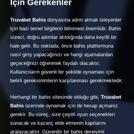
İçin Gerekenler
Truvabet Bahis
dünyasına adım atmak isteyenler
için bazı temel bilgilerin bilinmesi önemlidir. Bahis
süreci, doğru adımlar atıldığında daha keyifli bir
hale gelir. Bu noktada, önce bahis platformuna
nasıl giriş yapacağınızı ve hangi aşamalardan
geçeceğinizi öğrenmek faydalı olacaktır.
Kullanıcıların güvenli bir şekilde oynaması için
belirli gereksinimlerin karşılanması gerekmektedir.
Herhangi bir bahis sitesinde olduğu gibi,
Truvabet
Bahis
üzerinde oynamak için de hesap açmanız
gerekir. Bu süreç, size çeşitli oyun seçenekleri
sunacak ve kazanç elde etmenin kapılarını
aralayacaktır. Güvenilir bir bahis deneyimi