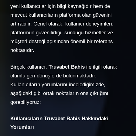
yeni kullanıcılar için bilgi kaynağıdır hem de
mevcut kullanıcıların platforma olan güvenini
artırabilir. Genel olarak, kullanıcı deneyimleri,
platformun güvenilirliği, sunduğu hizmetler ve
müşteri desteği açısından önemli bir referans
noktasıdır.
Birçok kullanıcı,
Truvabet Bahis
ile ilgili olarak
olumlu geri dönüşlerde bulunmaktadır.
Kullanıcıların yorumlarını incelediğimizde,
aşağıdaki gibi ortak noktaların öne çıktığını
görebiliyoruz:
Kullanıcıların Truvabet Bahis Hakkındaki
Yorumları