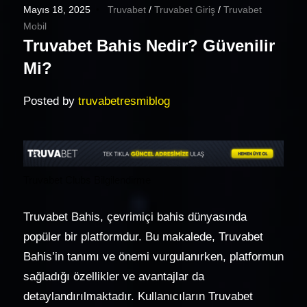
Mayıs 18, 2025
Truvabet
/
Truvabet Giriş
/
Truvabet
Mobil
Truvabet Bahis Nedir? Güvenilir
Mi?
Posted by
truvabetresmiblog
Truvabet Clubs Bilgilendirme
Truvabet Bahis, çevrimiçi bahis dünyasında
popüler bir platformdur. Bu makalede, Truvabet
Bahis’in tanımı ve önemi vurgulanırken, platformun
sağladığı özellikler ve avantajlar da
detaylandırılmaktadır. Kullanıcıların Truvabet