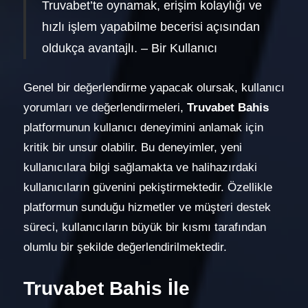
Truvabet’te oynamak, erişim kolaylığı ve
hızlı işlem yapabilme becerisi açısından
oldukça avantajlı. – Bir Kullanıcı
Genel bir değerlendirme yapacak olursak, kullanıcı
yorumları ve değerlendirmeleri,
Truvabet Bahis
platformunun kullanıcı deneyimini anlamak için
kritik bir unsur olabilir. Bu deneyimler, yeni
kullanıcılara bilgi sağlamakta ve halihazırdaki
kullanıcıların güvenini pekiştirmektedir. Özellikle
platformun sunduğu hizmetler ve müşteri destek
süreci, kullanıcıların büyük bir kısmı tarafından
olumlu bir şekilde değerlendirilmektedir.
Truvabet Bahis İle