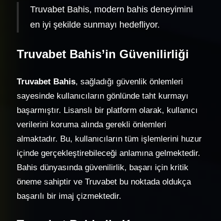
Truvabet Bahis, modern bahis deneyimini
en iyi şekilde sunmayı hedefliyor.
Truvabet Bahis’in Güvenilirliği
Truvabet Bahis
, sağladığı güvenlik önlemleri
sayesinde kullanıcıların gönlünde taht kurmayı
başarmıştır. Lisanslı bir platform olarak, kullanıcı
verilerini koruma alında gerekli önlemleri
almaktadır. Bu, kullanıcıların tüm işlemlerini huzur
içinde gerçekleştirebileceği anlamına gelmektedir.
Bahis dünyasında güvenilirlik, başarı için kritik
öneme sahiptir ve Truvabet bu noktada oldukça
başarılı bir imaj çizmektedir.