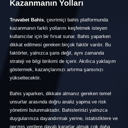
Kazanmanın Yolları
Truvabet Bahis
, çevrimiçi bahis platformunda
kazanmanın farklı yollarını keşfetmek isteyen
kullanıcılar için bir fırsat sunar. Bahis yaparken
dikkat edilmesi gereken birçok faktör vardır. Bu
faktörler, yalnızca şans değil, aynı zamanda
strateji ve bilgi birikimi de içerir. Akıllıca yaklaşım
göstermek, kazançlarınızı artırma şansınızı
yükseltecektir.
Bahis yaparken, dikkate almanız gereken temel
unsurlar arasında doğru analiz yapma ve risk
yönetimi bulunmaktadır. Bahislerinizi yalnızca
duygularınıza dayandırmak yerine, istatistiklere ve
geçmiş verilere dayalı kararlar almak çok daha