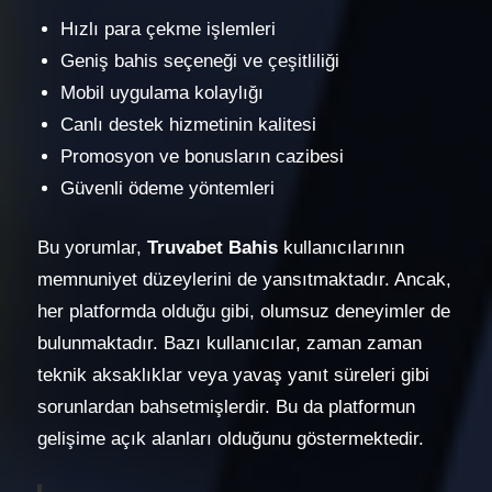
Hızlı para çekme işlemleri
Geniş bahis seçeneği ve çeşitliliği
Mobil uygulama kolaylığı
Canlı destek hizmetinin kalitesi
Promosyon ve bonusların cazibesi
Güvenli ödeme yöntemleri
Bu yorumlar,
Truvabet Bahis
kullanıcılarının
memnuniyet düzeylerini de yansıtmaktadır. Ancak,
her platformda olduğu gibi, olumsuz deneyimler de
bulunmaktadır. Bazı kullanıcılar, zaman zaman
teknik aksaklıklar veya yavaş yanıt süreleri gibi
sorunlardan bahsetmişlerdir. Bu da platformun
gelişime açık alanları olduğunu göstermektedir.