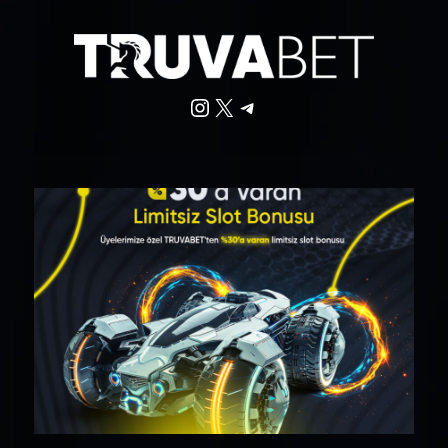
Skip
to
content
Truvabet
Truvabet
Instagram
X
Telegram
Giriş
|
Truvabet
Güncel
Giriş
–
2026