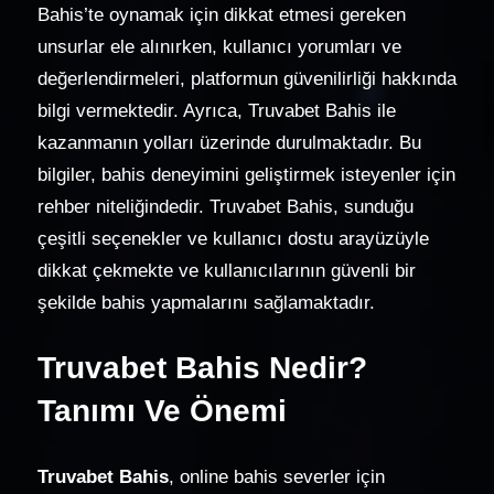
Bahis’te oynamak için dikkat etmesi gereken
unsurlar ele alınırken, kullanıcı yorumları ve
değerlendirmeleri, platformun güvenilirliği hakkında
bilgi vermektedir. Ayrıca, Truvabet Bahis ile
kazanmanın yolları üzerinde durulmaktadır. Bu
bilgiler, bahis deneyimini geliştirmek isteyenler için
rehber niteliğindedir. Truvabet Bahis, sunduğu
çeşitli seçenekler ve kullanıcı dostu arayüzüyle
dikkat çekmekte ve kullanıcılarının güvenli bir
şekilde bahis yapmalarını sağlamaktadır.
Truvabet Bahis Nedir?
Tanımı Ve Önemi
Truvabet Bahis
, online bahis severler için