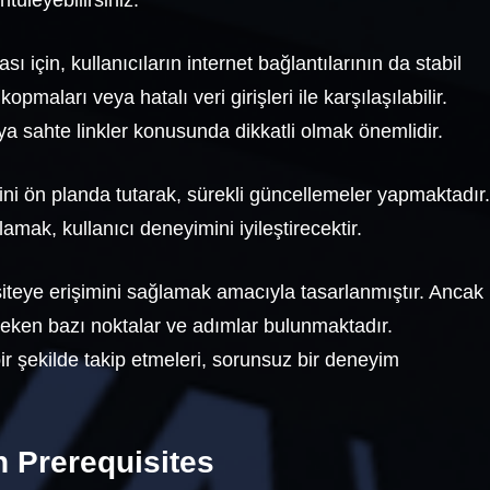
ı için, kullanıcıların internet bağlantılarının da stabil
pmaları veya hatalı veri girişleri ile karşılaşılabilir.
ya sahte linkler konusunda dikkatli olmak önemlidir.
ğini ön planda tutarak, sürekli güncellemeler yapmaktadır.
amak, kullanıcı deneyimini iyileştirecektir.
 siteye erişimini sağlamak amacıyla tasarlanmıştır. Ancak
ereken bazı noktalar ve adımlar bulunmaktadır.
bir şekilde takip etmeleri, sorunsuz bir deneyim
n Prerequisites