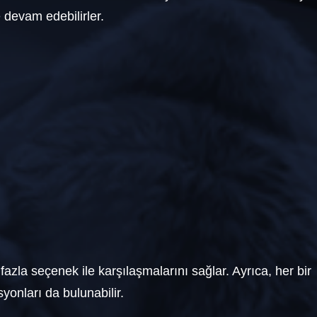
e devam edebilirler.
fazla seçenek ile karşılaşmalarını sağlar. Ayrıca, her bir
onları da bulunabilir.