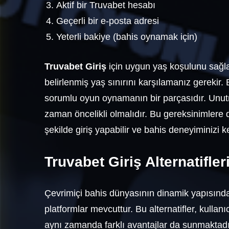
Aktif bir Truvabet hesabı
Geçerli bir e-posta adresi
Yeterli bakiye (bahis oynamak için)
Truvabet Giriş
için uygun yaş koşulunu sağl
belirlenmiş yaş sınırını karşılamanız gerekir
sorumlu oyun oynamanın bir parçasıdır. Unu
zaman öncelikli olmalıdır. Bu gereksinimlere 
şekilde giriş yapabilir ve bahis deneyiminizi key
Truvabet Giriş Alternatifleri
Çevrimiçi bahis dünyasının dinamik yapısınd
platformlar mevcuttur. Bu alternatifler, kullan
aynı zamanda farklı avantajlar da sunmaktadır. 