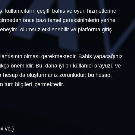
ş
, kullanıcıların çeşitli bahis ve oyun hizmetlerine
 girmeden önce bazı temel gereksinimlerin yerine
 deneyimi olumsuz etkilenebilir ve platforma giriş
ağlantısının olması gerekmektedir. Bahis yapacağınız
ukça önemlidir. Bu, daha iyi bir kullanıcı arayüzü ve
 bir hesap da oluşturmanız zorunludur; bu hesap,
 tüm bilgileri içermektedir.
x vb.)