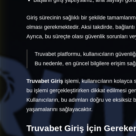
Giriş sürecinin sağlıklı bir şekilde tamamlanmas
olması gerekmektedir. Aksi takdirde, bağlantı ko
Ayrıca, bu süreçte olası güvenlik sorunları ve
Truvabet platformu, kullanıcıların güvenli
Bu nedenle, en güncel bilgilere erişim sağl
Truvabet Giriş
işlemi, kullanıcıların kolayca
bu işlemi gerçekleştirirken dikkat edilmesi g
Kullanıcıların, bu adımları doğru ve eksiksiz 
yaşamalarını sağlayacaktır.
Truvabet Giriş İçin Gereke