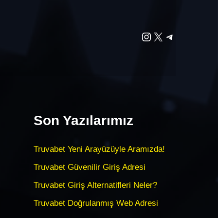
Instagram
X
Telegram
Son Yazılarımız
Truvabet Yeni Arayüzüyle Aramızda!
Truvabet Güvenilir Giriş Adresi
Truvabet Giriş Alternatifleri Neler?
Truvabet Doğrulanmış Web Adresi