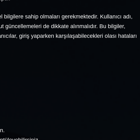
 bilgilere sahip olmaları gerekmektedir. Kullanıcı adı,
cut güncellemeleri de dikkate alınmalıdır. Bu bilgiler,
anıcılar, giriş yaparken karşılaşabilecekleri olası hataları
n.
tüleyebilirsiniz.