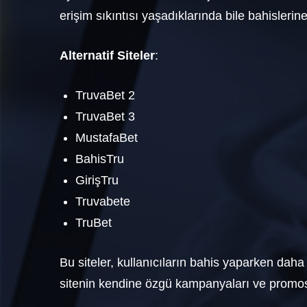
erişim sıkıntısı yaşadıklarında bile bahislerin
Alternatif Siteler
:
TruvaBet 2
TruvaBet 3
MustafaBet
BahisTru
GirişTru
Truvabete
TruBet
Bu siteler, kullanıcıların bahis yaparken daha 
sitenin kendine özgü kampanyaları ve promosy