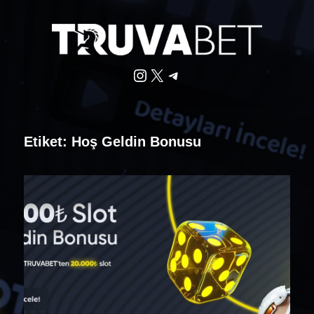
Skip
to
content
Truvabet
Truvabet
Instagram
X
Telegram
Giriş
|
Truvabet
Etiket:
Hoş Geldin Bonusu
Güncel
Giriş
–
2026