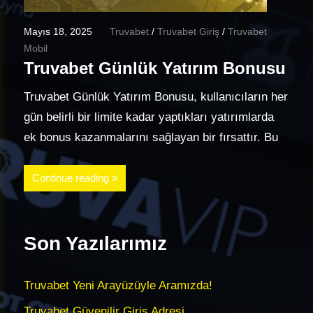
Mayıs 18, 2025
Truvabet
/
Truvabet Giriş
/
Truvabet
Mobil
Truvabet Günlük Yatırım Bonusu
Truvabet Günlük Yatırım Bonusu, kullanıcıların her
gün belirli bir limite kadar yaptıkları yatırımlarda
ek bonus kazanmalarını sağlayan bir fırsattır. Bu
Continue reading
Son Yazılarımız
Truvabet Yeni Arayüzüyle Aramızda!
Truvabet Güvenilir Giriş Adresi